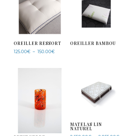
OREILLER RESSORT
OREILLER BAMBOU
Plage
125.00
€
–
150.00
€
de
prix :
125.00€
à
150.00€
MATELAS LIN
NATUREL