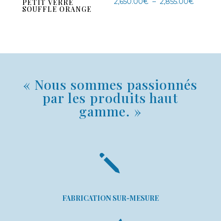
Plage
2,650.00
€
–
2,855.00
€
PETIT VERRE
SOUFFLE ORANGE
de
prix :
2,650.0
à
2,855.0
« Nous sommes passionnés
par les produits haut
gamme. »
j
FABRICATION SUR-MESURE